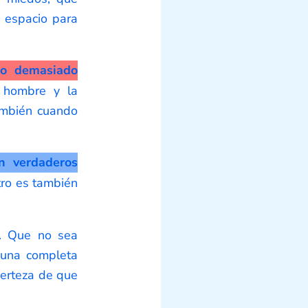
i espacio para
no demasiado
l hombre y la
también cuando
n verdaderos
tro es también
. Que no sea
e una completa
certeza de que