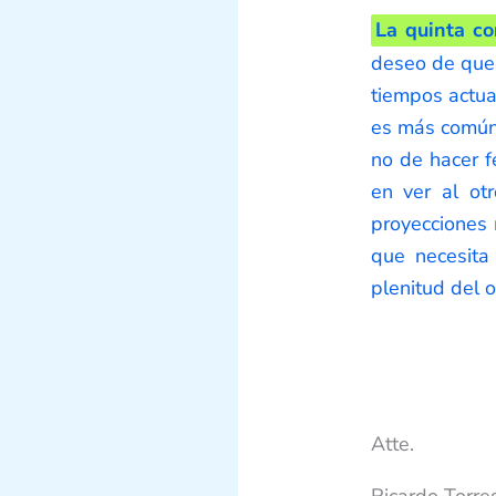
La quinta co
deseo de que 
tiempos actual
es más común 
no de hacer f
en ver al ot
proyecciones
que necesita 
plenitud del o
Atte.
Ricardo Torres