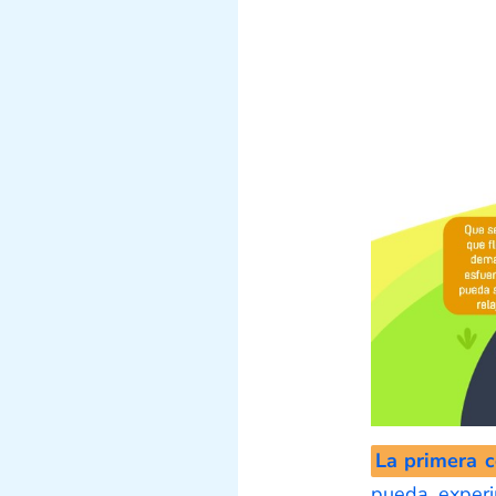
La primera c
pueda experi