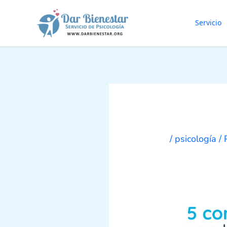
Ir
al
Servicio
contenido
/
psicología
/ 