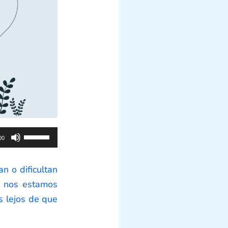
Utiliza
00
las
teclas
n o dificultan
de
si nos estamos
flecha
s lejos de que
arriba/abajo
para