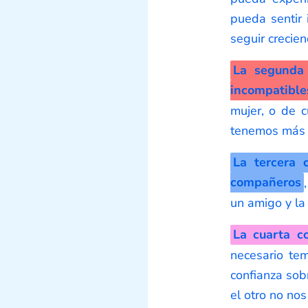
pueda sentir 
seguir crecie
La segunda 
incompatible
mujer, o de c
tenemos más p
La tercera 
compañeros
un amigo y la
La cuarta c
necesario tem
confianza sob
el otro no nos