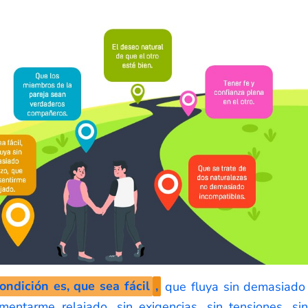
ondición
es, que sea fácil
,
que fluya sin demasiado 
mentarme relajado, sin exigencias, sin tensiones, si