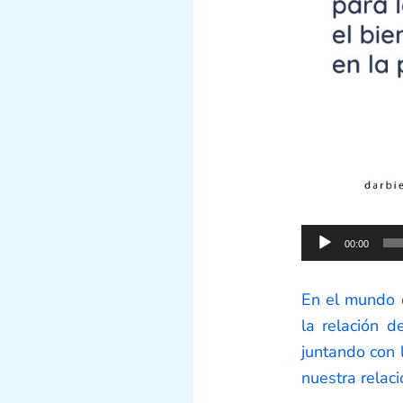
Reproductor
00:00
de
audio
En el mundo d
la relación d
juntando con 
nuestra relaci