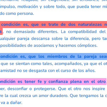
impulso, motivación y sobre todo, que pueda tener m
ndo como persona.
condición
es, que se trate de dos naturalezas 
s
, no demasiado diferentes. La compatibilidad de
ualquier pareja descansa sobre la diferencia, pero 
osibilidades de asociarnos y hacernos cómplices.
condición es, que los miembros de la pareja sea
, que se sientan como tales, acompañados, ya que el o
 amistad no se desgasta con el curso de los años.
ondición es tener fe y confianza plena en el otro
er, desconfiar o protegerse. Que el otro nos inspir
re la cual crezca un amor duradero. Que tengamos la 
 va a dañar.