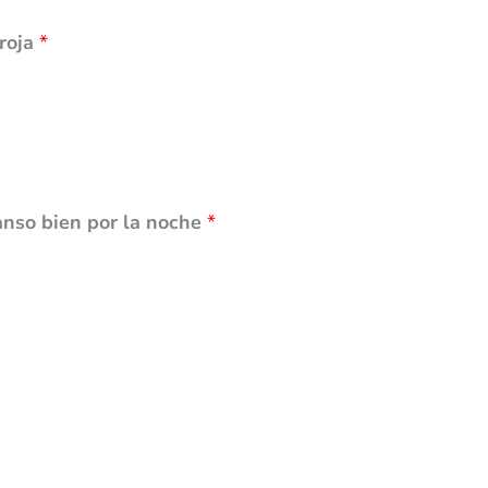
 roja
*
nso bien por la noche
*