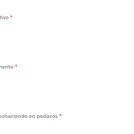
tivo
*
lmente
*
deshaciendo en pedazos
*