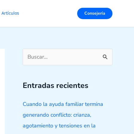
Consejería
Artículos
B
u
s
Entradas recientes
c
a
Cuando la ayuda familiar termina
r
generando conflicto: crianza,
p
agotamiento y tensiones en la
o