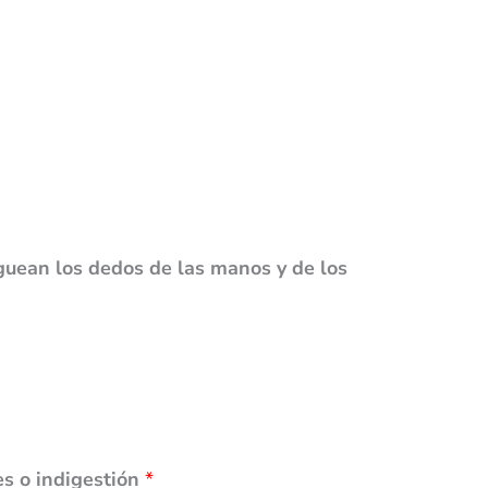
ean los dedos de las manos y de los
es o indigestión
*