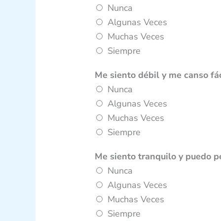
Nunca
Algunas Veces
Muchas Veces
Siempre
Me siento débil y me canso f
Nunca
Algunas Veces
Muchas Veces
Siempre
y
Me siento tranquilo y puedo 
l
Nunca
a
Algunas Veces
s
Muchas Veces
T
Siempre