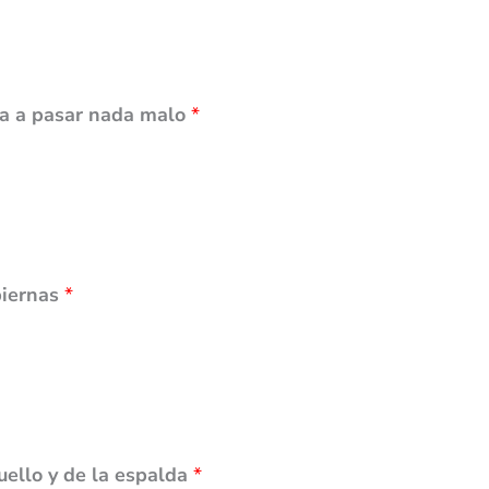
va a pasar nada malo
*
piernas
*
uello y de la espalda
*