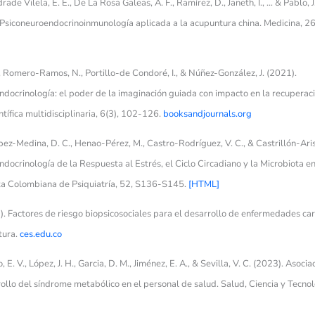
drade Vilela, E. E., De La Rosa Galeas, A. F., Ramírez, D., Janeth, I., … & Pablo, J
 Psiconeuroendocrinoinmunología aplicada a la acupuntura china. Medicina, 26
 Romero-Ramos, N., Portillo-de Condoré, I., & Núñez-González, J. (2021).
ocrinología: el poder de la imaginación guiada con impacto en la recuperació
entífica multidisciplinaria, 6(3), 102-126.
booksandjournals.org
pez-Medina, D. C., Henao-Pérez, M., Castro-Rodríguez, V. C., & Castrillón-Aris
ocrinología de la Respuesta al Estrés, el Ciclo Circadiano y la Microbiota en 
a Colombiana de Psiquiatría, 52, S136-S145.
[HTML]
). Factores de riesgo biopsicosociales para el desarrollo de enfermedades ca
atura.
ces.edu.co
o, E. V., López, J. H., Garcia, D. M., Jiménez, E. A., & Sevilla, V. C. (2023). Asoci
rollo del síndrome metabólico en el personal de salud. Salud, Ciencia y Tecno