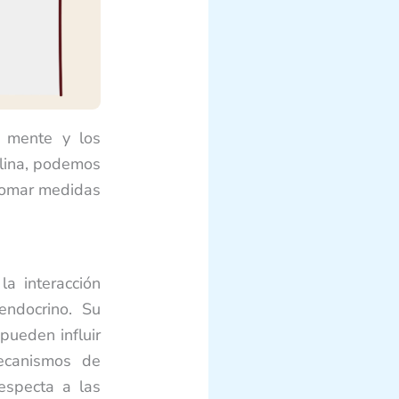
a mente y los
plina, podemos
tomar medidas
a interacción
endocrino. Su
pueden influir
mecanismos de
especta a las