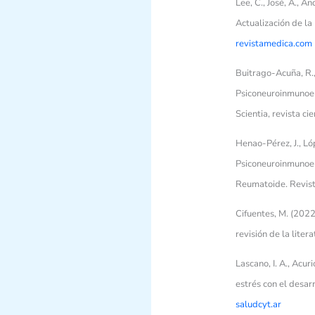
Lee, C., José, A., An
Actualización de la
revistamedica.com
Buitrago-Acuña, R.,
Psiconeuroinmunoend
Scientia, revista ci
Henao-Pérez, J., Ló
Psiconeuroinmunoend
Reumatoide. Revist
Cifuentes, M. (2022
revisión de la liter
Lascano, I. A., Acuri
estrés con el desar
saludcyt.ar