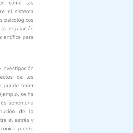
der cómo las
re el sistema
s psicológicos
la regulación
ientífica para
 investigación
fectos de las
o puede tener
ejemplo, se ha
rés tienen una
nución de la
re el estrés y
crónico puede