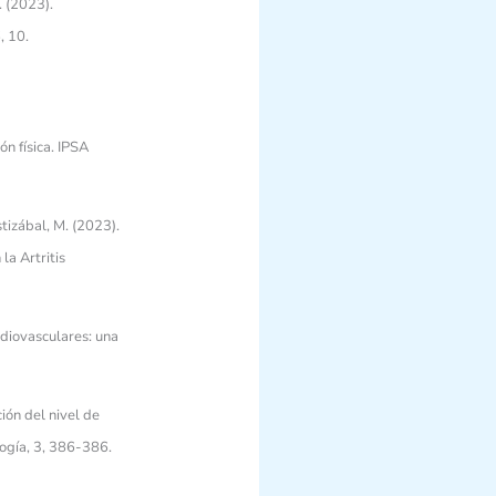
. (2023).
, 10.
n física. IPSA
tizábal, M. (2023).
la Artritis
rdiovasculares: una
ación del nivel de
logía, 3, 386-386.