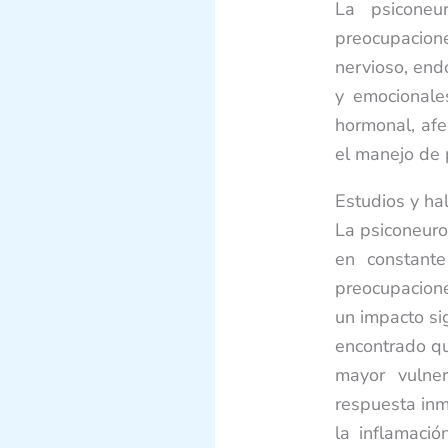
La psiconeu
preocupacion
nervioso, end
y emocionale
hormonal, afe
el manejo de 
Estudios y hal
La psiconeuro
en constante
preocupacion
un impacto si
encontrado qu
mayor vulne
respuesta inm
la inflamaci