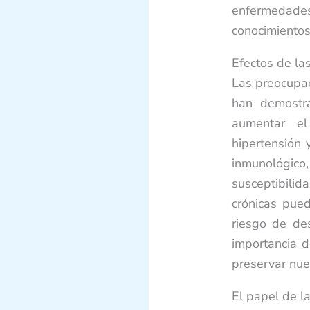
enfermedades
conocimientos
Efectos de la
Las preocupac
han demostra
aumentar el
hipertensión 
inmunológi
susceptibili
crónicas pue
riesgo de des
importancia 
preservar nues
El papel de l