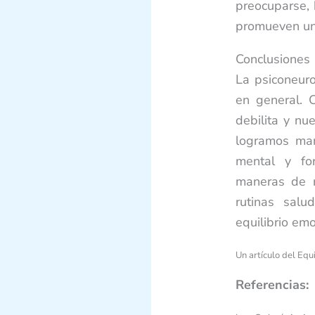
preocuparse, 
promueven una
Conclusiones
La psiconeur
en general. 
debilita y nu
logramos man
mental y for
maneras de r
rutinas salu
equilibrio em
Un artículo del Equ
Referencias: