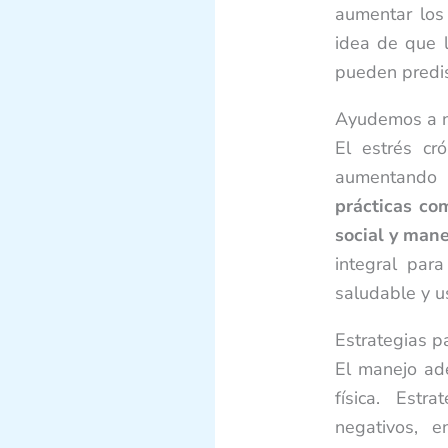
aumentar los 
idea de que l
pueden predi
Ayudemos a n
El estrés cró
aumentando 
prácticas com
social y mane
integral par
saludable y u
Estrategias p
El manejo ad
física. Estr
negativos, 