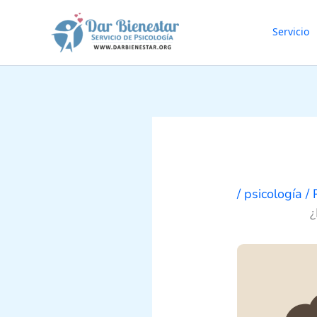
Ir
al
Servicio
contenido
/
psicología
/ 
¿