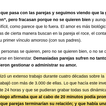
ue pasa con las parejas y seguimos viendo que la 
en”, pero fracasan porque no se quieren bien
y aunq
difícil, como parece que lo fuera. El amor es más biológi
s de cierta manera buscan en la pareja el roce, el conta
su primer vínculo amoroso (con sus padres).
 personas se quieren, pero no se quieren bien, o no se 
rse en bienestar.
Demasiadas parejas sufren no tant
ieron gestionar o administrar su amor.
izó un extenso trabajo durante cuatro décadas sobre la
 trabajó con más de 3.000 de ellas. Lo que hacía este inv
nte 24 horas y que se pudieran grabar todas sus dinámic
ólogo afirmaba que al cabo de 20 minutos podía pron
 que parejas terminarían su relación; y que había un