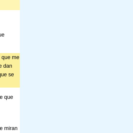
ue
o que me
se dan
que se
je que
se miran