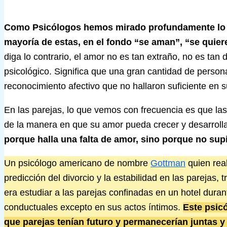
Como Psicólogos hemos mirado profundamente lo q
mayoría de estas, en el fondo “se aman”, “se quier
diga lo contrario, el amor no es tan extraño, no es tan 
psicológico. Significa que una gran cantidad de persona
reconocimiento afectivo que no hallaron suficiente en 
En las parejas, lo que vemos con frecuencia es que las
de la manera en que su amor pueda crecer y desarrolla
porque halla una falta de amor, sino porque no sup
Un psicólogo americano de nombre
Gottman
quien real
predicción del divorcio y la estabilidad en las parejas,
era estudiar a las parejas confinadas en un hotel dura
conductuales excepto en sus actos íntimos.
Este psic
que parejas tenían futuro y permanecerían juntas y