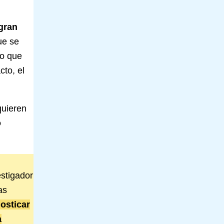
gran
ue se
co que
cto, el
quieren
o
estigador
as
osticar
a