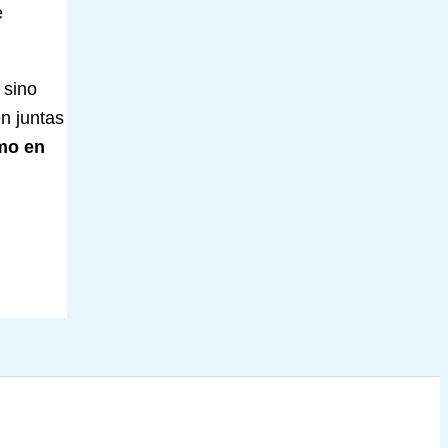
e
 sino
n juntas
omo en