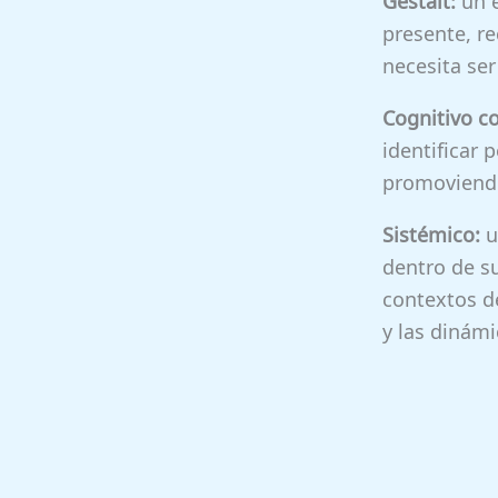
Gestalt:
un e
presente, r
necesita se
Cognitivo c
identificar
promoviendo
Sistémico:
u
dentro de su
contextos d
y las dinámi