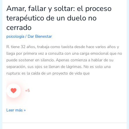
Amar, fallar y soltar: el proceso
Amar,
fallar
terapéutico de un duelo no
y
cerrado
soltar:
el
psicología
/
Dar Bienestar
proceso
terapéutico
R. tiene 32 años, trabaja como taxista desde hace varios años y
de
llega por primera vez a consulta con una carga emocional que no
un
puede sostener en silencio. Apenas comienza a hablar de su
duelo
separación, sus ojos se llenan de lágrimas. No es solo una
no
ruptura: es la caída de un proyecto de vida que
cerrado
+5
Leer más »