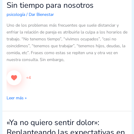
Sin tiempo para nosotros
Sin
tiempo
psicología
/
Dar Bienestar
para
nosotros
Uno de los problemas más frecuentes que suele distanciar y
enfriar la relación de pareja es atribuirle la culpa a los horarios de
trabajo. “No tenemos tiempo”, “vivimos ocupados”, “casi no
coincidimos”, “tenemos que trabajar”, “tenemos hijos, deudas, la
comida, etc”. Frases como estas se repiten una y otra vez en
nuestra consulta. Sin embargo,
+4
Leer más »
«Ya no quiero sentir dolor»:
«Ya
no
Replanteando las expectativas en