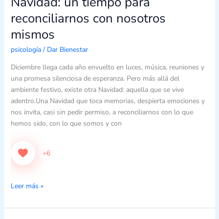
Navidad: un tiempo para
un
reconciliarnos con nosotros
tiempo
mismos
para
reconciliarnos
psicología
/
Dar Bienestar
con
nosotros
Diciembre llega cada año envuelto en luces, música, reuniones y
mismos
una promesa silenciosa de esperanza. Pero más allá del
ambiente festivo, existe otra Navidad: aquella que se vive
adentro.Una Navidad que toca memorias, despierta emociones y
nos invita, casi sin pedir permiso, a reconciliarnos con lo que
hemos sido, con lo que somos y con
+6
Leer más »