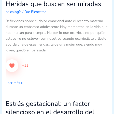
Heridas que buscan ser miradas
Heridas
que
psicología
/
Dar Bienestar
buscan
ser
Reflexiones sobre el dolor emocional ante el rechazo materno
miradas
durante un embarazo adolescente Hay momentos en la vida que
nos marcan para siempre. No por lo que ocurrió, sino por quién
estuvo –o no estuvo– con nosotros cuando ocurrió.Este artículo
aborda una de esas heridas: la de una mujer que, siendo muy
joven, quedó embarazada
+11
Leer más »
Estrés gestacional: un factor
Estrés
gestacional:
silencioso en el desarrollo del
un