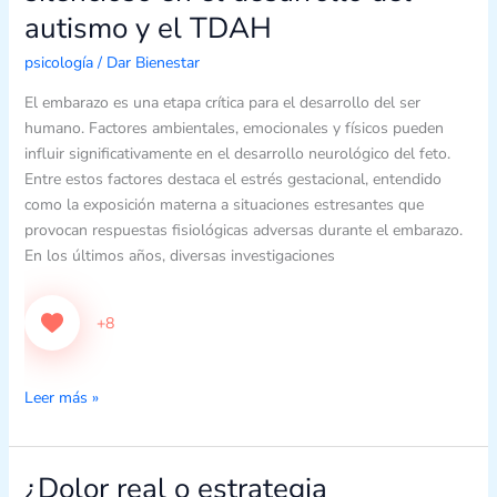
autismo y el TDAH
factor
silencioso
psicología
/
Dar Bienestar
en
el
El embarazo es una etapa crítica para el desarrollo del ser
desarrollo
humano. Factores ambientales, emocionales y físicos pueden
del
influir significativamente en el desarrollo neurológico del feto.
autismo
Entre estos factores destaca el estrés gestacional, entendido
y
como la exposición materna a situaciones estresantes que
el
provocan respuestas fisiológicas adversas durante el embarazo.
TDAH
En los últimos años, diversas investigaciones
+8
Leer más »
¿Dolor real o estrategia
¿Dolor