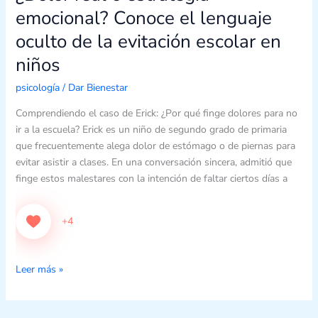
real
emocional? Conoce el lenguaje
o
oculto de la evitación escolar en
estrategia
emocional?
niños
Conoce
psicología
/
Dar Bienestar
el
lenguaje
Comprendiendo el caso de Erick: ¿Por qué finge dolores para no
oculto
ir a la escuela? Erick es un niño de segundo grado de primaria
de
que frecuentemente alega dolor de estómago o de piernas para
la
evitar asistir a clases. En una conversación sincera, admitió que
evitación
finge estos malestares con la intención de faltar ciertos días a
escolar
en
niños
+4
Leer más »