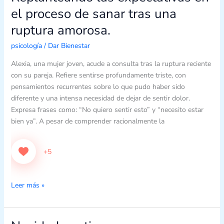
quiero
el proceso de sanar tras una
sentir
dolor»:
ruptura amorosa.
Replanteando
psicología
/
Dar Bienestar
las
expectativas
Alexia, una mujer joven, acude a consulta tras la ruptura reciente
en
con su pareja. Refiere sentirse profundamente triste, con
el
pensamientos recurrentes sobre lo que pudo haber sido
proceso
diferente y una intensa necesidad de dejar de sentir dolor.
de
Expresa frases como: “No quiero sentir esto” y “necesito estar
sanar
bien ya”. A pesar de comprender racionalmente la
tras
una
ruptura
+5
amorosa.
Leer más »
Navidad: