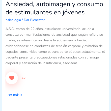
Ansiedad, autoimagen y consumo
Ansiedad,
autoimagen
de estimulantes en jóvenes
y
consumo
psicología
/
Dar Bienestar
de
A.S.C., varón de 22 años, estudiante universitario, acude a
estimulantes
consulta por manifestaciones de ansiedad que, según refiere su
en
madre, se intensificaron desde la adolescencia tardía,
jóvenes
evidenciándose en conductas de tensión corporal y evitación de
espacios concurridos como el transporte público; actualmente, el
paciente presenta preocupaciones relacionadas con su imagen
corporal y sensación de insuficiencia, asociadas
+2
Leer más »