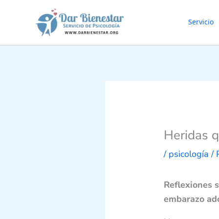
Ir
al
Servicio
contenido
Heridas q
/
psicología
/ 
Reflexiones 
embarazo ad