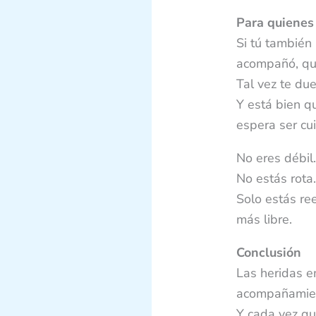
Para quienes 
Si tú también
acompañó, qui
Tal vez te due
Y está bien q
espera ser cu
No eres débil.
No estás rota.
Solo estás ree
más libre.
Conclusión
Las heridas e
acompañamie
Y cada vez qu