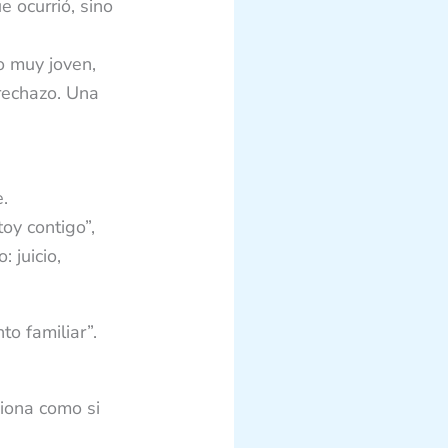
 ocurrió, sino
o muy joven,
rechazo. Una
.
oy contigo”,
 juicio,
o familiar”.
iona como si