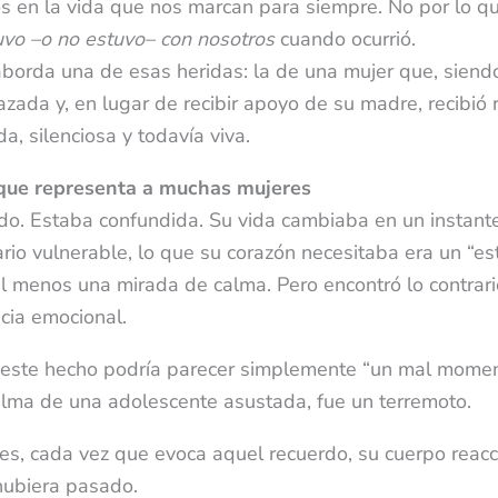
en la vida que nos marcan para siempre. No por lo que
uvo –o no estuvo– con nosotros
cuando ocurrió.
 aborda una de esas heridas: la de una mujer que, siend
ada y, en lugar de recibir apoyo de su madre, recibió 
a, silenciosa y todavía viva.
 que representa a muchas mujeres
edo. Estaba confundida. Su vida cambiaba en un instante
io vulnerable, lo que su corazón necesitaba era un “est
l menos una mirada de calma. Pero encontró lo contrario:
ncia emocional.
este hecho podría parecer simplemente “un mal moment
alma de una adolescente asustada, fue un terremoto.
s, cada vez que evoca aquel recuerdo, su cuerpo reacc
hubiera pasado.