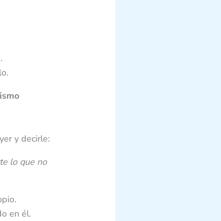
.
o.
mismo
er y decirle:
te lo que no
opio.
o en él.