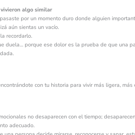
vivieron algo similar
 pasaste por un momento duro donde alguien important
zá aún sientas un vacío.
la recordarlo.
ue duela… porque ese dolor es la prueba de que una par
idada.
ncontrándote con tu historia para vivir más ligera, más 
mocionales no desaparecen con el tiempo; desaparecen
nto adecuado.
e una persona decide mirarse, reconocerse y sanar, es