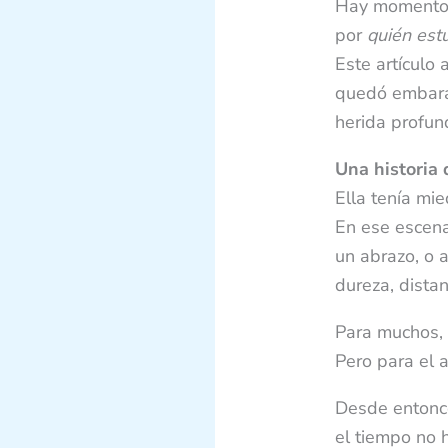
Hay momentos 
por
quién est
Este artículo
quedó embaraz
herida profund
Una historia
Ella tenía mi
En ese escenar
un abrazo, o a
dureza, dista
Para muchos, 
Pero para el 
Desde entonce
el tiempo no 