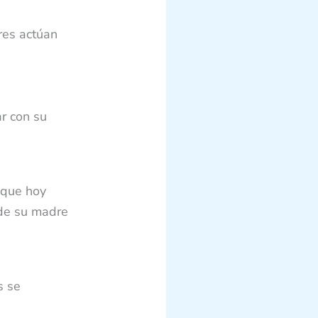
res actúan
ar con su
 que hoy
 de su madre
s se