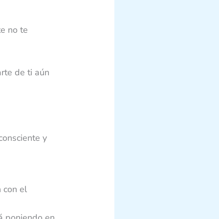
e no te
te de ti aún
consciente y
 con el
tá poniendo en