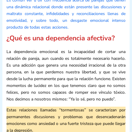
Es común ver u oír con frecuencia acerca de parejas que tienen
una dinámica relacional donde están presente las discusiones y
maltrato constante, infidelidades y reconciliaciones llenas de
emotividad, y sobre todo, un desgaste emocional intenso
producto de todas estas acciones.
¿Qué es una dependencia afectiva?
La dependencia emocional es la incapacidad de cortar una
relación de pareja, aun cuando es totalmente necesario hacerlo.
Es una adicción que genera una necesidad irracional de la otra
persona, en la que perdemos nuestra libertad, y que se vive
desde la lucha permanente para que la relación funcione. Existen
momentos de lucidez en los que tenemos claro que no somos
felices, pero no somos capaces de romper ese vínculo tóxico.
Nos decimos a nosotros mismos: “Ya lo sé, pero no puedo”.
Estas relaciones llamadas “tormentosas” se caracterizan por
permanentes discusiones y problemas que desencadenarán
emociones como ansiedad o una fuerte tristeza que puede llegar
a la depresión.