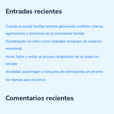
s
Entradas recientes
c
a
Cuando la ayuda familiar termina generando conflicto: crianza,
r
agotamiento y tensiones en la convivencia familiar
p
o
Somatización en niños como indicador temprano de violencia
r
emocional.
:
Amar, fallar y soltar: el proceso terapéutico de un duelo no
cerrado
Ansiedad, autoimagen y consumo de estimulantes en jóvenes
Sin tiempo para nosotros
Comentarios recientes